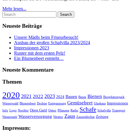
Mehr
Mehr lesen...
Search
lesen...
for:
Neueste Beiträge
Unsere Mädls beim Friseurbesuch!
Ausbau der großen Schafvilla 2023/2024
Impressionen 2023
Runter mit dem ersten Pelz!
Ein Blumenbeet entsteht…
Neueste Kommentare
Themen
2020
2021
2023
2022
Bienen
Bauen
2024
Baum
Biosphärenpark
Gemüsebeet
Impressionen
Wienerwald
Blumenbeet
Drohne
Entspannung
Glashaus
Schafe
Open Gartl
Info
Logo
Nordtor
Osttor
Pflanzen
Radio
Schafvilla
Transport
Zaun
Wasserversorgung
Zeitung
Wassertank
Westtor
Zauneidechse
Impressum: