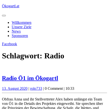
Skip
Ökogartl.at
to
content
Open
Button
Willkommen
Unsere Ziele
News
Sponsoren
Close
Get
Facebook
Button
A
Quote
Schlagwort:
Radio
Radio
Radio Ö1 im Ökogartl
Ö1
13.
rolo733
13. August 2020
|
rolo733
|
0 Comment
|
10:33
im
August
Ökogartl
2020
Obfrau Anna und ihr Stellvertreter Alex haben unlängst ein Team
von Ö1 in die Details des Projektes eingeweiht. Sie sprechen über
die Prinzipien der Bewirtschaftung, die Schafe, die Wetter- und