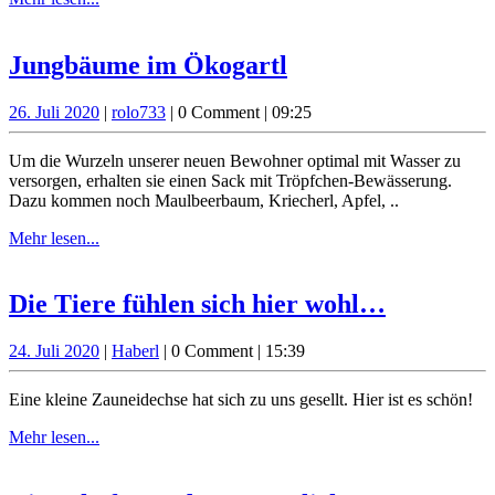
lesen...
Jungbäume
Jungbäume im Ökogartl
im
26.
rolo733
26. Juli 2020
|
rolo733
|
0 Comment
|
09:25
Ökogartl
Juli
2020
Um die Wurzeln unserer neuen Bewohner optimal mit Wasser zu
versorgen, erhalten sie einen Sack mit Tröpfchen-Bewässerung.
Dazu kommen noch Maulbeerbaum, Kriecherl, Apfel, ..
Mehr
Mehr lesen...
lesen...
Die
Die Tiere fühlen sich hier wohl…
Tiere
24.
Haberl
24. Juli 2020
|
Haberl
|
0 Comment
|
15:39
fühlen
Juli
sich
2020
Eine kleine Zauneidechse hat sich zu uns gesellt. Hier ist es schön!
hier
Mehr
Mehr lesen...
wohl…
lesen...