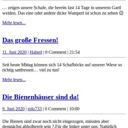
2020
… zeigen unsere Schafe, die bereits fast 14 Tage in unserem Gartl
weiden. Das eine oder andere dicke Wamperl ist schon zu sehen 😉
Mehr
Mehr lesen...
lesen...
Das
Das große Fressen!
große
11.
Haberl
11. Juni 2020
|
Haberl
|
0 Comment
|
21:54
Fressen!
Juni
2020
Seit heute Mittag können sich 14 Schafböcke auf unserer Wiese so
richtig sattfressen… viel zu tun!
Mehr
Mehr lesen...
lesen...
Die
Die Bienenhäuser sind da!
Bienenhäuser
9.
rolo733
9. Juni 2020
|
rolo733
|
0 Comment
|
10:00
sind
Juni
da!
2020
Die Bienen sind zwar noch nicht eingezogen, müssten aber
demnächst abholbereit sein ?.Für die Imker unter uns: Natürlich