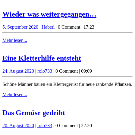
Gartl“
lesen...
am
Wieder
Wieder was weitergegangen…
20.
was
September
5.
Haberl
5. September 2020
|
Haberl
|
0 Comment
|
17:23
weitergega
September
2020
2020
Mehr
Mehr lesen...
lesen...
Eine
Eine Kletterhilfe entsteht
Kletterhilfe
24.
rolo733
24. August 2020
|
rolo733
|
0 Comment
|
09:09
entsteht
August
2020
Schöne Männer bauen ein Klettergerüst für neue rankende Pflanzen.
Mehr
Mehr lesen...
lesen...
Das
Das Gemüse gedeiht
Gemüse
20.
rolo733
20. August 2020
|
rolo733
|
0 Comment
|
22:20
gedeiht
August