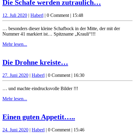
Die
Die Schafe werden zutraulich…
Schafe
12.
Haberl
12. Juli 2020
|
Haberl
|
0 Comment
|
15:48
werden
Juli
zutraulic
2020
… besonders dieser kleine Schafbock in der Mitte, der mit der
Nummer 41 markiert ist… Spitzname „Krauli“!!!
Mehr
Mehr lesen...
lesen...
Die
Die Drohne kreiste…
Drohne
27.
Haberl
27. Juni 2020
|
Haberl
|
0 Comment
|
16:30
kreiste…
Juni
2020
… und machte eindrucksvolle Bilder !!!
Mehr
Mehr lesen...
lesen...
Einen
Einen guten Appetit…..
guten
24.
Haberl
24. Juni 2020
|
Haberl
|
0 Comment
|
15:46
Appetit…..
Juni