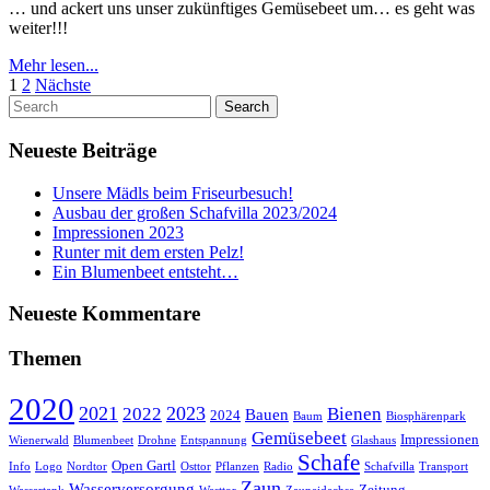
ist
… und ackert uns unser zukünftiges Gemüsebeet um… es geht was
da…
weiter!!!
Mehr
Mehr lesen...
Seitennummerierung
lesen...
1
2
Nächste
Search
der
for:
Beiträge
Neueste Beiträge
Unsere Mädls beim Friseurbesuch!
Ausbau der großen Schafvilla 2023/2024
Impressionen 2023
Runter mit dem ersten Pelz!
Ein Blumenbeet entsteht…
Neueste Kommentare
Themen
2020
2021
2023
2022
Bienen
Bauen
2024
Baum
Biosphärenpark
Gemüsebeet
Impressionen
Wienerwald
Blumenbeet
Drohne
Entspannung
Glashaus
Schafe
Open Gartl
Info
Logo
Nordtor
Osttor
Pflanzen
Radio
Schafvilla
Transport
Zaun
Wasserversorgung
Zeitung