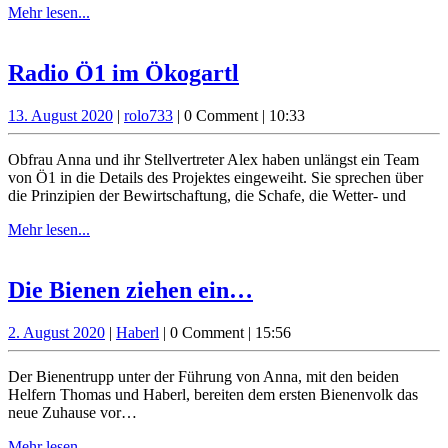
2020
Mehr
Mehr lesen...
lesen...
Radio
Radio Ö1 im Ökogartl
Ö1
13.
rolo733
13. August 2020
|
rolo733
|
0 Comment
|
10:33
im
August
Ökogartl
2020
Obfrau Anna und ihr Stellvertreter Alex haben unlängst ein Team
von Ö1 in die Details des Projektes eingeweiht. Sie sprechen über
die Prinzipien der Bewirtschaftung, die Schafe, die Wetter- und
Mehr
Mehr lesen...
lesen...
Die
Die Bienen ziehen ein…
Bienen
2.
Haberl
2. August 2020
|
Haberl
|
0 Comment
|
15:56
ziehen
August
ein…
2020
Der Bienentrupp unter der Führung von Anna, mit den beiden
Helfern Thomas und Haberl, bereiten dem ersten Bienenvolk das
neue Zuhause vor…
Mehr
Mehr lesen...