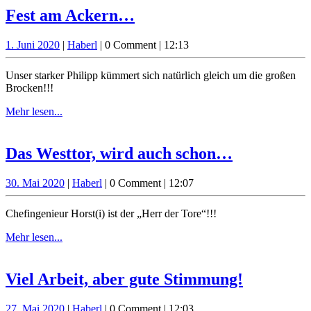
Fest
Fest am Ackern…
am
1.
Haberl
1. Juni 2020
|
Haberl
|
0 Comment
|
12:13
Ackern…
Juni
2020
Unser starker Philipp kümmert sich natürlich gleich um die großen
Brocken!!!
Mehr
Mehr lesen...
lesen...
Das
Das Westtor, wird auch schon…
Westtor,
30.
Haberl
30. Mai 2020
|
Haberl
|
0 Comment
|
12:07
wird
Mai
auch
2020
Chefingenieur Horst(i) ist der „Herr der Tore“!!!
schon…
Mehr
Mehr lesen...
lesen...
Viel
Viel Arbeit, aber gute Stimmung!
Arbeit,
27.
Haberl
27. Mai 2020
|
Haberl
|
0 Comment
|
12:03