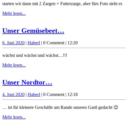
starten wir dann mit 2 Zargen + Futterzarge, aber fürs Foto sieht es
Mehr
Mehr lesen...
lesen...
Unser
Unser Gemüsebeet…
Gemüsebeet…
6.
Haberl
6. Juni 2020
|
Haberl
|
0 Comment
|
12:20
Juni
2020
wächst und wächst und wächst…!!!
Mehr
Mehr lesen...
lesen...
Unser
Unser Nordtor…
Nordtor…
4.
Haberl
4. Juni 2020
|
Haberl
|
0 Comment
|
12:18
Juni
2020
… ist für kleinere Geschäfte am Rande unseres Gartl gedacht 😉
Mehr
Mehr lesen...
lesen...