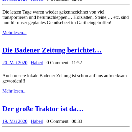
aber
Mai
gute
2020
Die letzen Tage waren wieder gekennzeichnet von viel
Stimmun
transportieren und herumschleppen… Holzlatten, Steine,… etc. sind
nun für unser geplantes Gemüsebeet im Gartl eingetroffen!
Mehr
Mehr lesen...
lesen...
Die
Die Badener Zeitung berichtet…
Badener
20.
Haberl
20. Mai 2020
|
Haberl
|
0 Comment
|
11:52
Zeitung
Mai
berichte
2020
Auch unsere lokale Badener Zeitung ist schon auf uns aufmerksam
geworden!!!
Mehr
Mehr lesen...
lesen...
Der
Der große Traktor ist da…
große
19.
Haberl
19. Mai 2020
|
Haberl
|
0 Comment
|
00:33
Traktor
Mai
2020