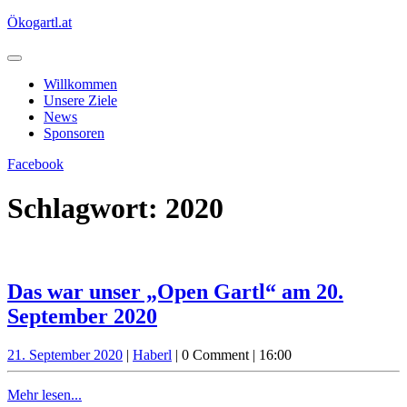
Skip
Ökogartl.at
to
content
Open
Button
Willkommen
Unsere Ziele
News
Sponsoren
Close
Get
Facebook
Button
A
Quote
Schlagwort:
2020
Das war unser „Open Gartl“ am 20.
Das
September 2020
war
21.
Haberl
21. September 2020
|
Haberl
|
0 Comment
|
16:00
unser
September
„Open
2020
Mehr
Mehr lesen...